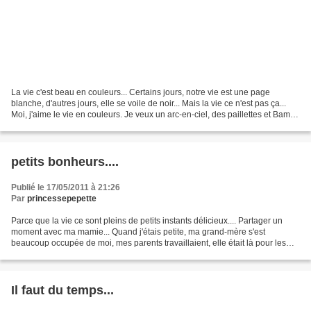
La vie c'est beau en couleurs... Certains jours, notre vie est une page
blanche, d'autres jours, elle se voile de noir... Mais la vie ce n'est pas ça...
Moi, j'aime le vie en couleurs. Je veux un arc-en-ciel, des paillettes et Bambi
qui gambade. Et il...
petits bonheurs....
Publié le 17/05/2011 à 21:26
Par
princessepepette
Parce que la vie ce sont pleins de petits instants délicieux.... Partager un
moment avec ma mamie... Quand j'étais petite, ma grand-mère s'est
beaucoup occupée de moi, mes parents travaillaient, elle était là pour les
devoirs, les vacances, la belotte...
Il faut du temps...