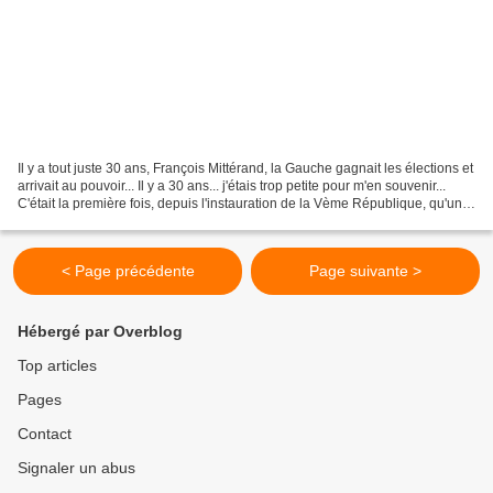
Il y a tout juste 30 ans, François Mittérand, la Gauche gagnait les élections et
arrivait au pouvoir... Il y a 30 ans... j'étais trop petite pour m'en souvenir...
C'était la première fois, depuis l'instauration de la Vème République, qu'un
candidat socialiste...
< Page précédente
Page suivante >
Hébergé par Overblog
Top articles
Pages
Contact
Signaler un abus