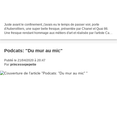
Juste avant le confinement, j'avais eu le temps de passer voir, porte
d'Aubervilliers, une super belle fresque, présentée par Chanel et Quai 86.
Une fresque rendant hommage aux métiers d'art et réalisée par l'artiste Case
Maclaim. Une très belle fresque...
Podcats: "Du mur au mic"
Publié le 21/04/2020 à 20:47
Par
princessepepette