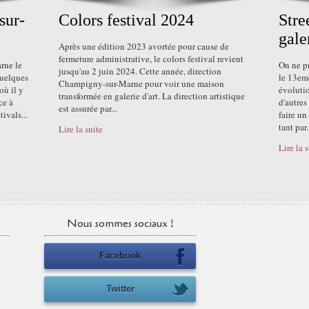
sur-
Colors festival 2024
Stre
gale
Après une édition 2023 avortée pour cause de
fermeture administrative, le colors festival revient
rne le
On ne pr
jusqu'au 2 juin 2024. Cette année, direction
 quelques
le 13eme
Champigny-sur-Marne pour voir une maison
où il y
évolutio
transformée en galerie d'art. La direction artistique
ce à
d'autres
est assurée par...
ivals...
faire un
tant par.
Lire la suite
Lire la 
Nous sommes sociaux !
Facebook
Twitter