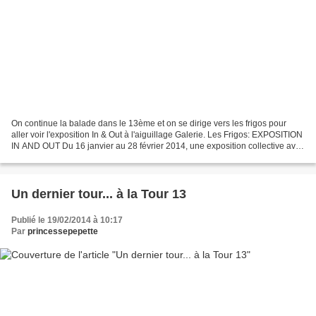
On continue la balade dans le 13ème et on se dirige vers les frigos pour
aller voir l'exposition In & Out à l'aiguillage Galerie. Les Frigos: EXPOSITION
IN AND OUT Du 16 janvier au 28 février 2014, une exposition collective avec
: Shadee Kevinours, Dilian,...
Un dernier tour... à la Tour 13
Publié le 19/02/2014 à 10:17
Par
princessepepette