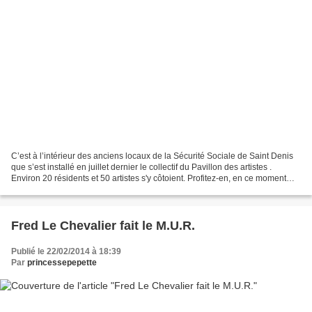
C’est à l’intérieur des anciens locaux de la Sécurité Sociale de Saint Denis
que s’est installé en juillet dernier le collectif du Pavillon des artistes .
Environ 20 résidents et 50 artistes s'y côtoient. Profitez-en, en ce moment
vous pourrez également...
Fred Le Chevalier fait le M.U.R.
Publié le 22/02/2014 à 18:39
Par
princessepepette