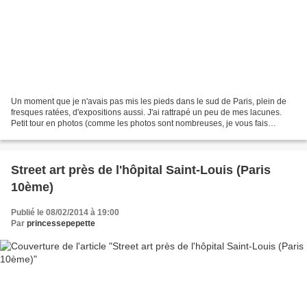
Un moment que je n'avais pas mis les pieds dans le sud de Paris, plein de
fresques ratées, d'expositions aussi. J'ai rattrapé un peu de mes lacunes.
Petit tour en photos (comme les photos sont nombreuses, je vous fais
plusieurs billets... à suivre...)...
Street art près de l'hôpital Saint-Louis (Paris
10ème)
Publié le 08/02/2014 à 19:00
Par
princessepepette