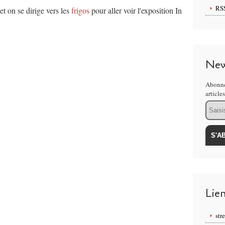
RS
t on se dirige vers les
frigos
pour aller voir l'exposition In
New
Abonne
article
Email
Lie
str