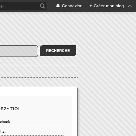
Connexion
+
Créer mon blog
vez-moi
cebook
tter