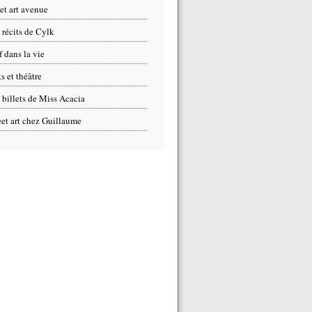
eet art avenue
 récits de Cylk
f dans la vie
s et théâtre
 billets de Miss Acacia
eet art chez Guillaume