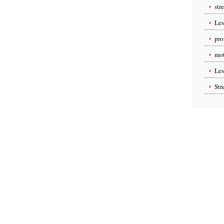
str
Les
pro
mot
Les
Str