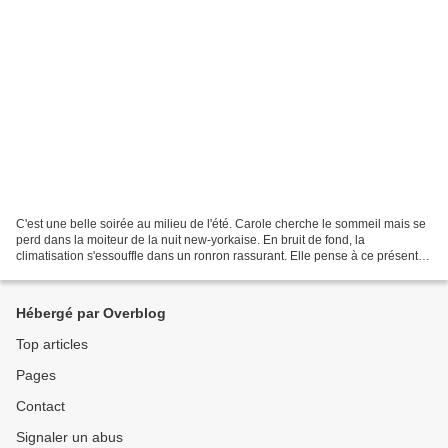
C'est une belle soirée au milieu de l'été. Carole cherche le sommeil mais se
perd dans la moiteur de la nuit new-yorkaise. En bruit de fond, la
climatisation s'essouffle dans un ronron rassurant. Elle pense à ce présent.
"Le choc des cultures", lui avait-on...
Hébergé par Overblog
Top articles
Pages
Contact
Signaler un abus