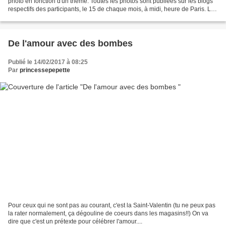
photo en fonction d'un thème. Toutes les photos sont publiées sur les blogs
respectifs des participants, le 15 de chaque mois, à midi, heure de Paris. Le
mois dernier le thème...
De l'amour avec des bombes
Publié le 14/02/2017 à 08:25
Par
princessepepette
Pour ceux qui ne sont pas au courant, c'est la Saint-Valentin (tu ne peux pas
la rater normalement, ça dégouline de coeurs dans les magasins!!) On va
dire que c'est un prétexte pour célébrer l'amour....