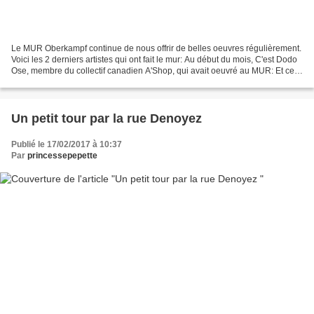
Le MUR Oberkampf continue de nous offrir de belles oeuvres régulièrement.
Voici les 2 derniers artistes qui ont fait le mur: Au début du mois, C'est Dodo
Ose, membre du collectif canadien A'Shop, qui avait oeuvré au MUR: Et ce
samedi 16 février, c'est...
Un petit tour par la rue Denoyez
Publié le 17/02/2017 à 10:37
Par
princessepepette