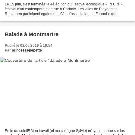
Le 15 juin, s'est terminée la 4è édition du Festival ecologique « IN Cité »,
festival d'art contemporain de rue à Carhaix. Les villes de Pleyben et
Rostrenen participent également. C'est l'association La Fourmi-e qui
organise l'événement fidèle à sa volonté...
Balade à Montmartre
Publié le 02/06/2019 à 19:54
Par
princessepepette
Enfin du soleil!! Mon travail (et ma collègue Sylvie) m'ayant menée sur les