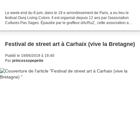
Le week-end du 8 juin, dans le 19 e arrondissement de Paris, a eu lieu le
festival Ourq Living Colors. Il est organisé depuis 12 ans par l'association
Cultures Pas Sages. Épaulée par le graffeur dAcRuZ , cette association a
pour objectif de resserrer...
Festival de street art à Carhaix (vive la Bretagne)
Publié le 19/06/2019 à 19:40
Par
princessepepette