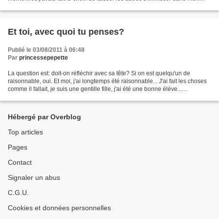
coeur et là, je goûte la saveur...
Et toi, avec quoi tu penses?
Publié le 03/08/2011 à 06:48
Par
princessepepette
La question est: doit-on réfléchir avec sa tête? Si on est quelqu'un de
raisonnable, oui. Et moi, j'ai longtemps été raisonnable... J'ai fait les choses
comme il fallait, je suis une gentille fille, j'ai été une bonne élève...
J'attendais raisonnablement...
Hébergé par Overblog
Top articles
Pages
Contact
Signaler un abus
C.G.U.
Cookies et données personnelles