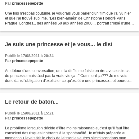
Par
princessepepette
Une fois n'est pas coutume, je voudrais vous parler d'un film que j'ai vu hier
et que j'ai trouvé sublime. "Les bien-aimés" de Christophe Honoré Paris,
Prague, Londres... des années 60 aux années 2000.... portrait croisé d'une
mère et d'une fille et de...
Je suis une princesse et je vous... le dis!
Publié le 17/08/2011 à 20:34
Par
princessepepette
Au détour d'une conversation, on m'a dit "tu me fais bien rire avec tes trucs
de princesse mais c'est pas la vraie vie ça..." Comment ça??? Je me vois
donc dans l'obligation d'expliciter ce qu'est être une princesse... et pourquoi
j'en suis une quoi qu'il...
Le retour de baton...
Publié le 15/08/2011 à 15:21
Par
princessepepette
Le problème lorsqu'on décide d'être moins raisonnable, c'est qu'il faut être
conscient des risques inhérents à la spontanéité. Je m'étais préparée au
moment ou j'avais fait le choix de laisser les autres s'immiscer dans mon