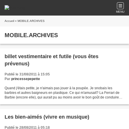
MENU
Accueil
» MOBILE.ARCHIVES
MOBILE.ARCHIVES
billet vestimentaire et futile (vous êtes
prévenus)
Publié le 31/08/2011 à 15:05
Par
princessepepette
Quand j'étais petite, je n'aimais pas jouer à la poupée. Je snobais les
barbies et autres baigneurs en plastique. Ce qui m'amusait? La Ferrari de
Barbie (encore elle), qui aurait pu au moins avoir le bon goût de conduire
une Porsche (si on vous le demande...
Les bien-aimés (vivre en musique)
Publié le 28/08/2011 à 05:18