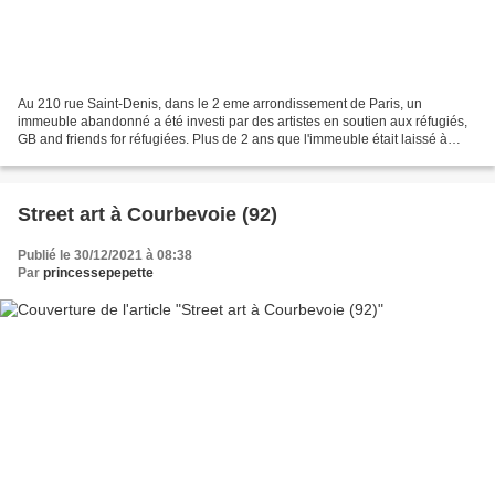
Au 210 rue Saint-Denis, dans le 2 eme arrondissement de Paris, un
immeuble abandonné a été investi par des artistes en soutien aux réfugiés,
GB and friends for réfugiées. Plus de 2 ans que l'immeuble était laissé à
l'abandon. 2 années de trop pour les...
Street art à Courbevoie (92)
Publié le 30/12/2021 à 08:38
Par
princessepepette