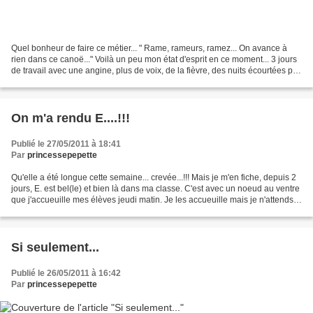
Quel bonheur de faire ce métier... " Rame, rameurs, ramez... On avance à
rien dans ce canoë..." Voilà un peu mon état d'esprit en ce moment... 3 jours
de travail avec une angine, plus de voix, de la fièvre, des nuits écourtées par
les cauchemars... Non...
On m'a rendu E....!!!
Publié le 27/05/2011 à 18:41
Par
princessepepette
Qu'elle a été longue cette semaine... crevée...!!! Mais je m'en fiche, depuis 2
jours, E. est bel(le) et bien là dans ma classe. C'est avec un noeud au ventre
que j'accueuille mes élèves jeudi matin. Je les accueuille mais je n'attends
que son arrivée...
Si seulement...
Publié le 26/05/2011 à 16:42
Par
princessepepette