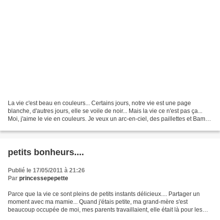
La vie c'est beau en couleurs... Certains jours, notre vie est une page
blanche, d'autres jours, elle se voile de noir... Mais la vie ce n'est pas ça...
Moi, j'aime le vie en couleurs. Je veux un arc-en-ciel, des paillettes et Bambi
qui gambade. Et il...
petits bonheurs....
Publié le 17/05/2011 à 21:26
Par
princessepepette
Parce que la vie ce sont pleins de petits instants délicieux.... Partager un
moment avec ma mamie... Quand j'étais petite, ma grand-mère s'est
beaucoup occupée de moi, mes parents travaillaient, elle était là pour les
devoirs, les vacances, la belotte...