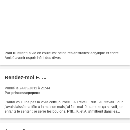
Pour illustrer "La vie en couleurs" peintures abstraites: acrylique et encre
Amitié avenir espoir Infini des rêves
Rendez-moi E. ...
Publié le 24/05/2011 à 21:44
Par
princessepepette
J'aurai voulu ne pas la vivre cette journée... Au réveil... dur... Au travail... dur...
j'avais laissé ma tête à la maison mais j'ai fait, mal. Je rame et ça se voit, les
enfants le sentent, je serre les boulons. Pffff... K. et A. s'infiltrent dans les...