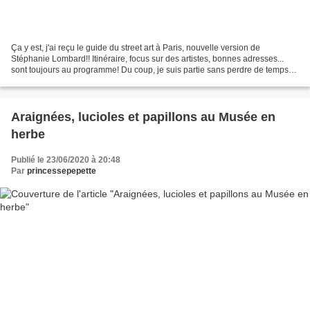
Ça y est, j'ai reçu le guide du street art à Paris, nouvelle version de
Stéphanie Lombard!! Itinéraire, focus sur des artistes, bonnes adresses...
sont toujours au programme! Du coup, je suis partie sans perdre de temps
arpenter les rues du Marais, que...
Araignées, lucioles et papillons au Musée en
herbe
Publié le 23/06/2020 à 20:48
Par
princessepepette