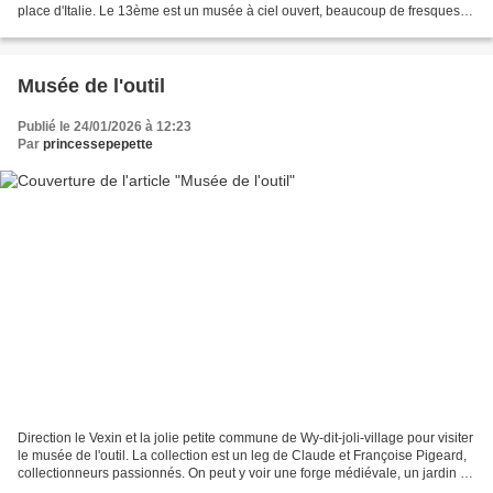
place d'Italie. Le 13ème est un musée à ciel ouvert, beaucoup de fresques
monumentales (projet de...
Musée de l'outil
Publié le 24/01/2026 à 12:23
Par
princessepepette
Direction le Vexin et la jolie petite commune de Wy-dit-joli-village pour visiter
le musée de l'outil. La collection est un leg de Claude et Françoise Pigeard,
collectionneurs passionnés. On peut y voir une forge médiévale, un jardin de
curé, une collection...