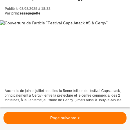
Publié le 03/08/2025 à 18:32
Par
princessepepette
Aux mois de juin et juillet a eu lieu la 5eme édition du festival Caps attack,
principalement à Cergy ( entre la préfecture et le centre commercial des 2
fontaines, à la Lanterne, au stade de Gency...) mais aussi à Jouy-le-Moutier.
Depuis 2017, l'association...
Page suivante >