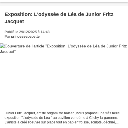
Exposition: L'odyssée de Léa de Junior Fritz
Jacquet
Publié le 29/12/2025 à 14:43
Par
princessepepette
Junior Fritz Jacquet, artiste origamiste haïtien, nous propose une très belle
exposition "L'odyssée de Léa " au pavillon vendôme à Clichy-la-garenne.
L'artiste a créé l'oeuvre sur place tout en papier froissé, sculpté, déchiré,
plié... et nous emmène...