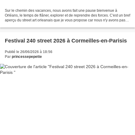
Sur le chemin des vacances, nous avons fait une pause bienvenue à
Orléans, le temps de flâner, explorer et de reprendre des forces. C'est un bref
aperçu du street art orleanais que je vous propose car nous n'y avons passé
qu'une journée. Pour voir du...
Festival 240 street 2026 à Cormeilles-en-Parisis
Publié le 26/06/2026 à 18:56
Par
princessepepette