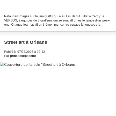
Retour en images sur la jam graffiti qui a eu lieu début juillet à Cergy: le
VERSUS, 2 équipes de 7 graffsurs qui se sont affrontés le temps d'un week-
end. Chaque team avait un thème : mer contre espace le tout sous la
houlette de l'association Art Osons,...
Street art à Orleans
Publié le 07/08/2026 à 09:12
Par
princessepepette