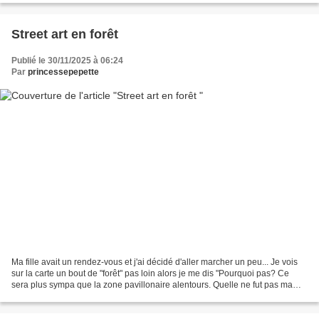
Street art en forêt
Publié le 30/11/2025 à 06:24
Par
princessepepette
Ma fille avait un rendez-vous et j'ai décidé d'aller marcher un peu... Je vois
sur la carte un bout de "forêt" pas loin alors je me dis "Pourquoi pas? Ce
sera plus sympa que la zone pavillonaire alentours. Quelle ne fut pas ma
surprise de tomber sur un...