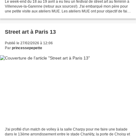
Le week-end du 18 au 19 avril a eu lieu un festival de street art au féminin à
Villeneuve-la-Garenne (retour aux sources!). J'ai embarqué mon père pour
une petite visite aux ateliers MUE. Les ateliers MUE ont pour objectif de faire
rayonner la culture...
Street art à Paris 13
Publié le 27/02/2026 à 12:06
Par
princessepepette
J'ai profité d'un match de volley à la salle Charpy pour me faire une balade
dans le 13ème arrondissement entre le stade Charléty, la porte de Choisy et