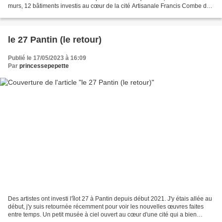
murs, 12 bâtiments investis au cœur de la cité Artisanale Francis Combe de
Cergy-Pontoise. Depuis, d'autres éditions...
le 27 Pantin (le retour)
Publié le 17/05/2023 à 16:09
Par
princessepepette
Des artistes ont investi l'îlot 27 à Pantin depuis début 2021. J'y étais allée au
début, j'y suis retournée récemment pour voir les nouvelles œuvres faites
entre temps. Un petit musée à ciel ouvert au cœur d'une cité qui a bien