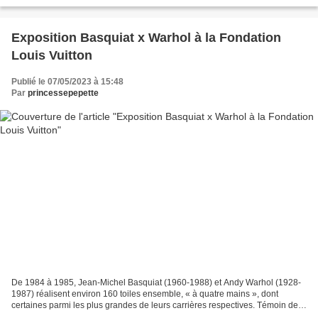
besoin de reprendre des...
Exposition Basquiat x Warhol à la Fondation
Louis Vuitton
Publié le 07/05/2023 à 15:48
Par
princessepepette
De 1984 à 1985, Jean-Michel Basquiat (1960-1988) et Andy Warhol (1928-
1987) réalisent environ 160 toiles ensemble, « à quatre mains », dont
certaines parmi les plus grandes de leurs carrières respectives. Témoin de
leur amitié et de cette production commune,...