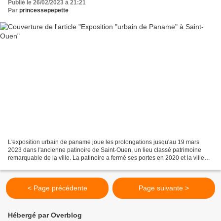
Publié le 26/02/2023 à 21:21
Par
princessepepette
L'exposition urbain de paname joue les prolongations jusqu'au 19 mars
2023 dans l'ancienne patinoire de Saint-Ouen, un lieu classé patrimoine
remarquable de la ville. La patinoire a fermé ses portes en 2020 et la ville
veut donner une deuxième vie au...
< Page précédente
Page suivante >
Hébergé par Overblog