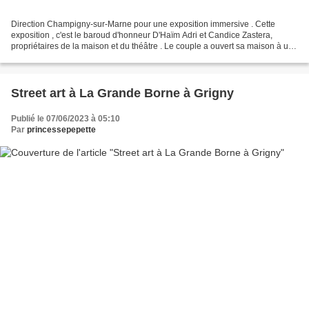
Direction Champigny-sur-Marne pour une exposition immersive . Cette
exposition , c'est le baroud d'honneur D'Haïm Adri et Candice Zastera,
propriétaires de la maison et du théâtre . Le couple a ouvert sa maison à une
centaine d'artiste tout en continuant...
Street art à La Grande Borne à Grigny
Publié le 07/06/2023 à 05:10
Par
princessepepette