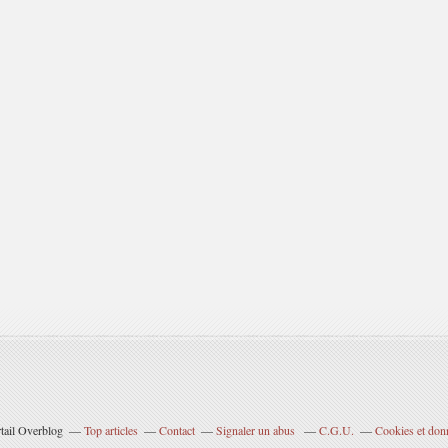
rtail Overblog
Top articles
Contact
Signaler un abus
C.G.U.
Cookies et don