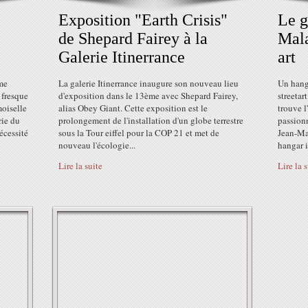
Exposition "Earth Crisis"
Le g
de Shepard Fairey à la
Mala
Galerie Itinerrance
art
me
La galerie Itinerrance inaugure son nouveau lieu
Un hang
 fresque
d'exposition dans le 13ème avec Shepard Fairey,
streetar
oiselle
alias Obey Giant. Cette exposition est le
trouve l
rie du
prolongement de l'installation d'un globe terrestre
passionn
écessité
sous la Tour eiffel pour la COP 21 et met de
Jean-Mar
nouveau l'écologie...
hangar i
Lire la suite
Lire la 