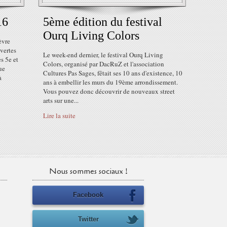
16
5ème édition du festival
Ourq Living Colors
èvre
uvertes
Le week-end dernier, le festival Ourq Living
es 5e et
Colors, organisé par DacRuZ et l'association
ue
Cultures Pas Sages, fêtait ses 10 ans d'existence, 10
à
ans à embellir les murs du 19ème arrondissement.
Vous pouvez donc découvrir de nouveaux street
arts sur une...
Lire la suite
Nous sommes sociaux !
Facebook
Twitter