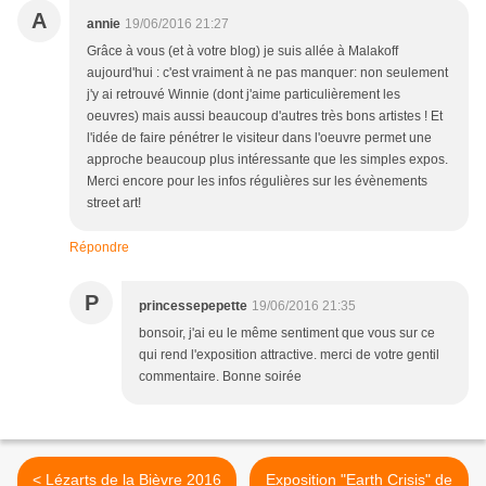
A
annie
19/06/2016 21:27
Grâce à vous (et à votre blog) je suis allée à Malakoff
aujourd'hui : c'est vraiment à ne pas manquer: non seulement
j'y ai retrouvé Winnie (dont j'aime particulièrement les
oeuvres) mais aussi beaucoup d'autres très bons artistes ! Et
l'idée de faire pénétrer le visiteur dans l'oeuvre permet une
approche beaucoup plus intéressante que les simples expos.
Merci encore pour les infos régulières sur les évènements
street art!
Répondre
P
princessepepette
19/06/2016 21:35
bonsoir, j'ai eu le même sentiment que vous sur ce
qui rend l'exposition attractive. merci de votre gentil
commentaire. Bonne soirée
< Lézarts de la Bièvre 2016
Exposition "Earth Crisis" de