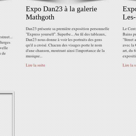
Expo Dan23 à la galerie
Expo
Mathgoth
Les-
Dan23 présente sa première exposition personnelle
Le Centr
"Express yourself". Superbe... Au fil des tableaux,
Bains pr
treet...
Dan23 nous donne à voir les portraits des gens
"Street 
 Berges
qu'il a croisé. Chacun des visages porte le nom
avec la 
velle
d'une chanson, montrant ainsi l'importance de la
art, du 
s de
musique...
expositi
Lire la suite
Lire la 