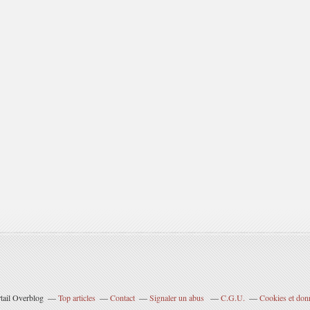
rtail Overblog
Top articles
Contact
Signaler un abus
C.G.U.
Cookies et don