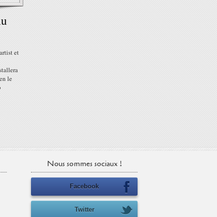
au
rtist et
tallera
en le
b
Nous sommes sociaux !
Facebook
Twitter