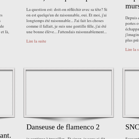
murs
La question est: doit-on réfléchir avec sa tête? Si
es
on est quelqu'un de raisonnable, oui. Et moi, j'ai
Depuis q
s
longtemps été raisonnable... J'ai fait les choses
portes o
 de
comme il fallait, je suis une gentille fille, j'ai été
échappat
et là,
une bonne élève... J'attendais raisonnablement...
j'imagin
plus prè
Lire la suite
Lire la 
Danseuse de flamenco 2
SNC
ant.
je continue à travailler... Et sinon, je vous ai dit
Souvent,