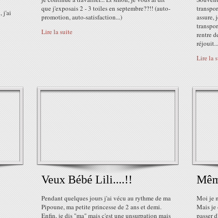
que j'exposais 2 - 3 toiles en septembre??!! (auto-
transpor
 j'ai
promotion, auto-satisfaction...)
assure, 
transpor
Lire la suite
rentre d
réjouit..
Lire la 
Veux Bébé Lili....!!
Même
Pendant quelques jours j'ai vécu au rythme de ma
Moi je n
Pipoune, ma petite princesse de 2 ans et demi.
Mais je 
Enfin, je dis "ma" mais c'est une unsurpation mais
passer d