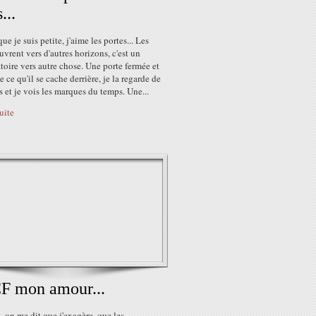
...
ue je suis petite, j'aime les portes... Les
uvrent vers d'autres horizons, c'est un
oire vers autre chose. Une porte fermée et
e ce qu'il se cache derrière, je la regarde de
s et je vois les marques du temps. Une...
suite
F mon amour...
 on me dit que j'exagère, que les