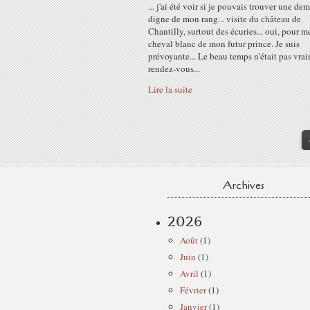
... j'ai été voir si je pouvais trouver une de
digne de mon rang... visite du château de
Chantilly, surtout des écuries... oui, pour me
cheval blanc de mon futur prince. Je suis
prévoyante... Le beau temps n'était pas vra
rendez-vous...
Lire la suite
Archives
2026
Août
(1)
Juin
(1)
Avril
(1)
Février
(1)
Janvier
(1)