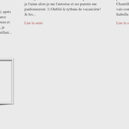
je l'aime alors je me l'autorise et ses parents me
Chantilly
pardonneront. 1) Oublié le rythme de vacancière!
vais co
, après
Je les...
Isabelle.
arce
peur et
Lire la suite
Lire la 
, je
llait...