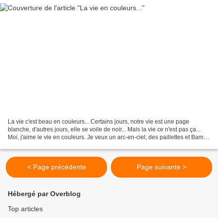
La vie c'est beau en couleurs... Certains jours, notre vie est une page
blanche, d'autres jours, elle se voile de noir... Mais la vie ce n'est pas ça...
Moi, j'aime le vie en couleurs. Je veux un arc-en-ciel, des paillettes et Bambi
qui gambade. Et il...
< Page précédente
Page suivante >
Hébergé par Overblog
Top articles