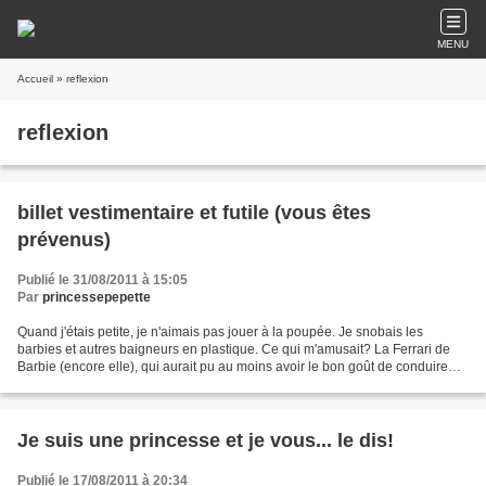
MENU
Accueil
» reflexion
reflexion
billet vestimentaire et futile (vous êtes
prévenus)
Publié le 31/08/2011 à 15:05
Par
princessepepette
Quand j'étais petite, je n'aimais pas jouer à la poupée. Je snobais les
barbies et autres baigneurs en plastique. Ce qui m'amusait? La Ferrari de
Barbie (encore elle), qui aurait pu au moins avoir le bon goût de conduire
une Porsche (si on vous le demande...
Je suis une princesse et je vous... le dis!
Publié le 17/08/2011 à 20:34