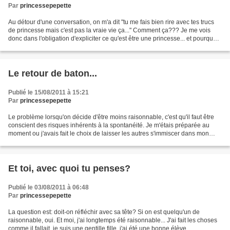
Par
princessepepette
Au détour d'une conversation, on m'a dit "tu me fais bien rire avec tes trucs
de princesse mais c'est pas la vraie vie ça..." Comment ça??? Je me vois
donc dans l'obligation d'expliciter ce qu'est être une princesse... et pourquoi
j'en suis une quoi qu'il...
Le retour de baton...
Publié le 15/08/2011 à 15:21
Par
princessepepette
Le problème lorsqu'on décide d'être moins raisonnable, c'est qu'il faut être
conscient des risques inhérents à la spontanéité. Je m'étais préparée au
moment ou j'avais fait le choix de laisser les autres s'immiscer dans mon
coeur et là, je goûte la saveur...
Et toi, avec quoi tu penses?
Publié le 03/08/2011 à 06:48
Par
princessepepette
La question est: doit-on réfléchir avec sa tête? Si on est quelqu'un de
raisonnable, oui. Et moi, j'ai longtemps été raisonnable... J'ai fait les choses
comme il fallait, je suis une gentille fille, j'ai été une bonne élève...