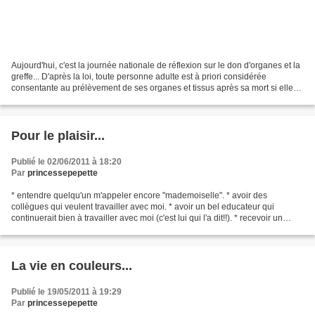
Aujourd'hui, c'est la journée nationale de réflexion sur le don d'organes et la
greffe... D'après la loi, toute personne adulte est à priori considérée
consentante au prélèvement de ses organes et tissus après sa mort si elle
n'en a pas manifesté de refus...
Pour le plaisir...
Publié le 02/06/2011 à 18:20
Par
princessepepette
* entendre quelqu'un m'appeler encore "mademoiselle". * avoir des
collègues qui veulent travailler avec moi. * avoir un bel educateur qui
continuerait bien à travailler avec moi (c'est lui qui l'a dit!!). * recevoir un
bisou spontané d'un de mes loulous....
La vie en couleurs...
Publié le 19/05/2011 à 19:29
Par
princessepepette