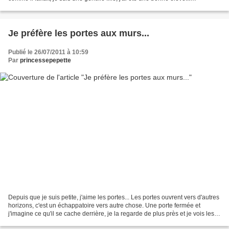
J'attendais raisonnablement...
Je préfère les portes aux murs...
Publié le 26/07/2011 à 10:59
Par
princessepepette
Depuis que je suis petite, j'aime les portes... Les portes ouvrent vers d'autres
horizons, c'est un échappatoire vers autre chose. Une porte fermée et
j'imagine ce qu'il se cache derrière, je la regarde de plus près et je vois les
marques du temps. Une...