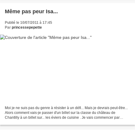
Même pas peur Isa...
Publié le 10/07/2011 à 17:45
Par
princessepepette
Moi je ne suis pas du genre à résister à un défi... Mais je devrais peut-être...
Alors comment vais-je passer d'un billet sur la classe du château de
Chantilly à un billet sur... les éviers de cuisine . Je vais commencer par
dénoncer la coupable: Isabelle....