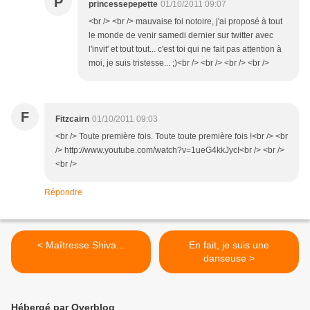
P
princessepepette
01/10/2011 09:07
<br /> <br /> mauvaise foi notoire, j'ai proposé à tout
le monde de venir samedi dernier sur twitter avec
l'invit' et tout tout... c'est toi qui ne fait pas attention à
moi, je suis tristesse... ;)<br /> <br /> <br /> <br />
F
Fitzcairn
01/10/2011 09:03
<br /> Toute première fois. Toute toute première fois !<br /> <br
/> http://www.youtube.com/watch?v=1ueG4kkJycI<br /> <br />
<br />
Répondre
< Maîtresse Shiva...
En fait, je suis une
danseuse >
Hébergé par Overblog