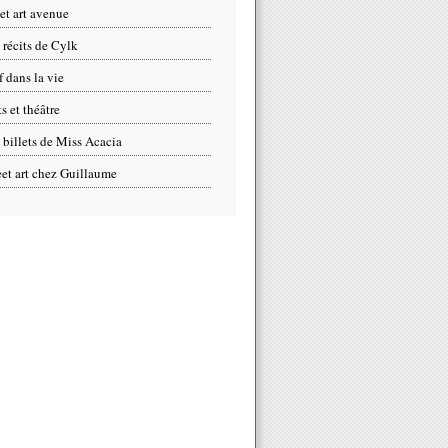
eet art avenue
 récits de Cylk
f dans la vie
s et théâtre
 billets de Miss Acacia
eet art chez Guillaume