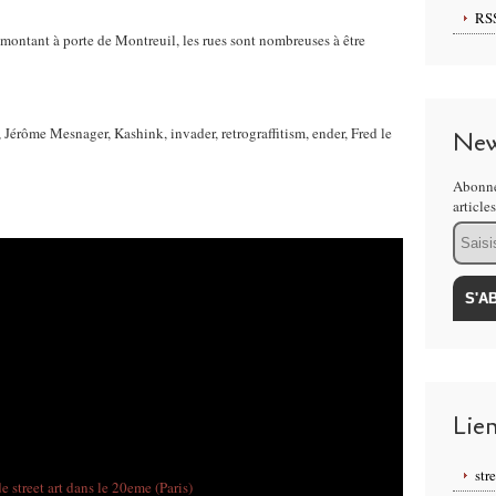
RS
montant à porte de Montreuil, les rues sont nombreuses à être
Jérôme Mesnager, Kashink, invader, retrograffitism, ender, Fred le
New
Abonne
article
Email
Lie
str