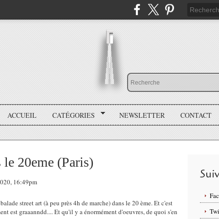
ACCUEIL
CATÉGORIES
NEWSLETTER
CONTACT
s le 20eme (Paris)
Sui
 2020, 16:49pm
Fa
balade street art (à peu près 4h de marche) dans le 20 ème. Et c'est
Twi
nt est graaanndd.... Et qu'il y a énormément d'oeuvres, de quoi s'en