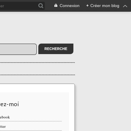
Connexion
+
Créer mon blog
vez-moi
cebook
tter