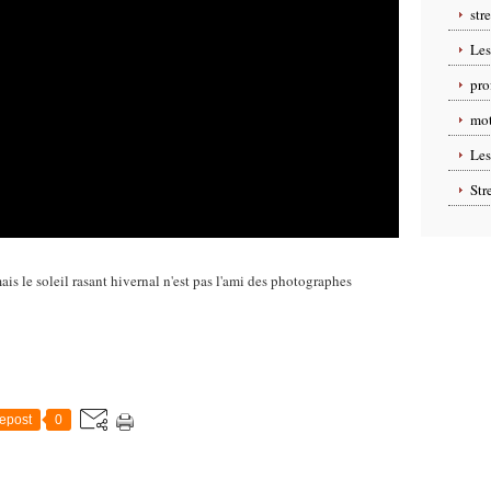
str
Les
pro
mot
Les
Str
is le soleil rasant hivernal n'est pas l'ami des photographes
epost
0