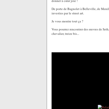
donner à cœur joie !
De porte de Bagnolet à Belleville, de Menil
investies par le street art.
Je vous montre tout ça ?
Vous pourrez rencontrer des œuvres de Seth, 
chevalier, treize bis...