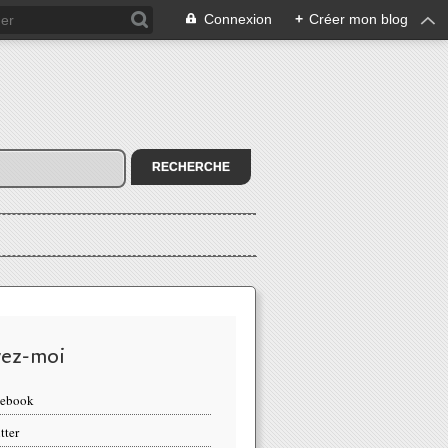
Connexion
+
Créer mon blog
vez-moi
cebook
tter