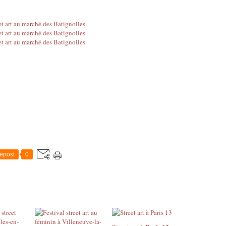
epost
0