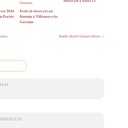
Street art à Paris 13
reet 2026
Festival street art au
n-Parisis
féminin à Villeneuve-la-
Garenne
ières
Saddo fleurit Gennevilliers
15:44
05/2018 21:14