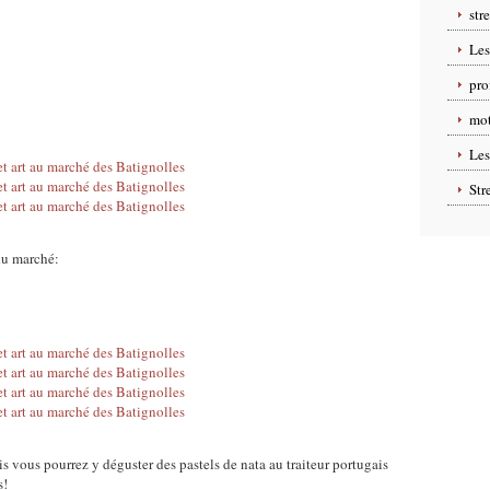
str
Les
pro
mot
Les
Str
du marché:
is vous pourrez y déguster des pastels de nata au traiteur portugais
s!