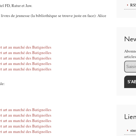
RS
stel FD, Ratur et Jaw.
 livres de jeunesse (la bibliothèque se trouve juste en face): Alice
New
Abonne
article
Email
le:
Lie
str