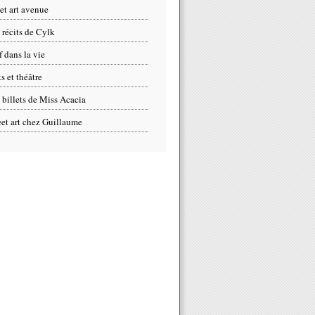
eet art avenue
 récits de Cylk
f dans la vie
s et théâtre
 billets de Miss Acacia
eet art chez Guillaume