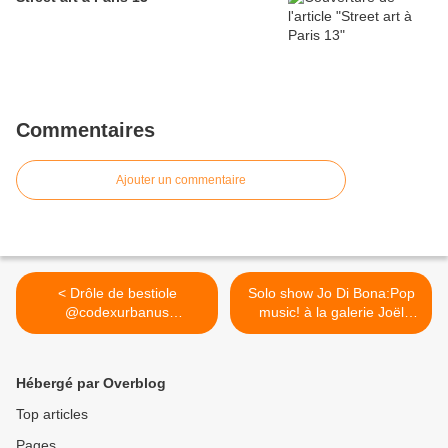
Commentaires
Ajouter un commentaire
< Drôle de bestiole
Solo show Jo Di Bona:Pop
@codexurbanus
music! à la galerie Joël
#streetarteverywhere
Knafo >
#streetart #streetartparis
#parisstreetart #Paris
Hébergé par Overblog
#streetartfrance #igersparis
#tv_streetart #rsa_streetart
Top articles
#dsb_graff #arturbain
Pages
#sprayart #wallporn #wallart